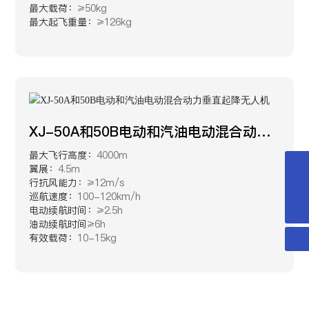
最大载荷：
≥50kg
最大起飞重量：
≥126kg
XJ-50A和50B电动和汽油电动混合动力
垂直起降无人机
最大飞行高度：
4000m
翼展：
4.5m
hehe.0705@163.com
行抗风能力：
≥12m/s
巡航速度：
100-120km/h
18192758888
电动续航时间：
≥2.5h
油动续航时间
≥6h
有效载荷：
10-15kg